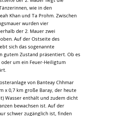
tseite der 2. Mauer liegt die
Tänzerinnen, wie in den
eah Khan und Ta Prohm. Zwischen
ungsmauer wurden vier
rhalb der 2. Mauer zwei
ben. Auf der Ostseite des
bt sich das sogenannte
in gutem Zustand präsentiert. Ob es
s oder um ein Feuer-Heiligtum
rt.
losteranlage von Banteay Chhmar
km x 0,7 km große Baray, der heute
eit) Wasser enthält und zudem dicht
lanzen bewachsen ist. Auf der
nur schwer zugänglich ist, finden