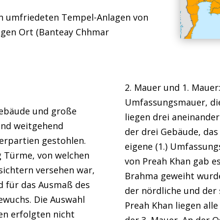
en umfriedeten Tempel-Anlagen von
migen Ort (Banteay Chhmar
2. Mauer und 1. Mauer:
Umfassungsmauer, die 
Gebäude und große
liegen drei aneinande
ind weitgehend
der drei Gebäude, das 
erpartien gestohlen.
eigene (1.) Umfassung
ig Türme, von welchen
von Preah Khan gab es 
sichtern versehen war,
Brahma geweiht wurde
nd für das Ausmaß des
der nördliche und der 
bewuchs. Die Auswahl
Preah Khan liegen alle
en erfolgten nicht