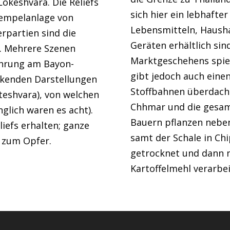
okeshvara. Die Reliefs
sich hier ein lebhafte
Tempelanlage von
Lebensmitteln, Haush
rpartien sind die
Geräten erhältlich sin
). Mehrere Szenen
Marktgeschehens spiel
führung am Bayon-
gibt jedoch auch eine
ckenden Darstellungen
Stoffbahnen überdach
teshvara), von welchen
Chhmar und die gesamt
glich waren es acht).
Bauern pflanzen neben
liefs erhalten; ganze
samt der Schale in Chi
 zum Opfer.
getrocknet und dann n
Kartoffelmehl verarbe