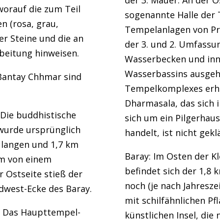
der 3. Mauer. An der Os
worauf die zum Teil
sogenannte Halle der 
n (rosa, grau,
Tempelanlagen von Pr
der Steine und die an
der 3. und 2. Umfass
beitung hinweisen.
Wasserbecken und inne
Wasserbassins ausgeho
Bantay Chhmar sind
Tempelkomplexes erhe
Dharmasala, das sich 
Die buddhistische
sich um ein Pilgerhau
wurde ursprünglich
handelt, ist nicht geklä
 langen und 1,7 km
Baray: Im Osten der K
em von einem
befindet sich der 1,8 
 Ostseite stieß der
noch (je nach Jahresz
dwest-Ecke des Baray.
mit schilfähnlichen Pf
: Das Haupttempel-
künstlichen Insel, die 