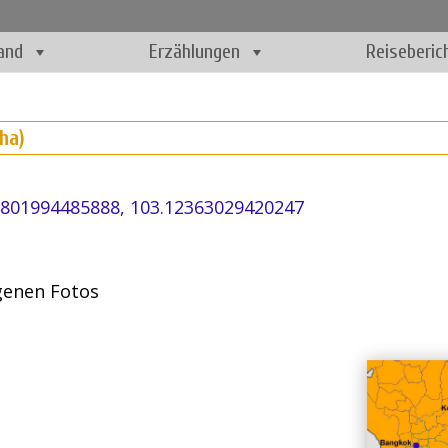
and
Erzählungen
Reiseberic
ha)
1801994485888, 103.12363029420247
igenen Fotos