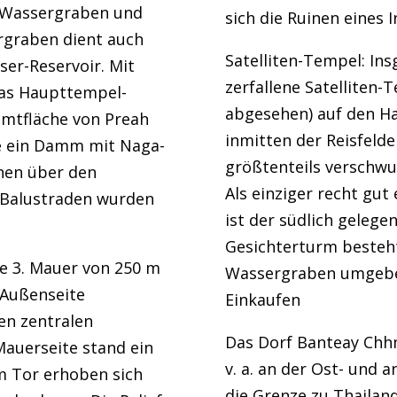
n Wassergraben und
sich die Ruinen eines 
rgraben dient auch
Satelliten-Tempel: In
ser-Reservoir. Mit
zerfallene Satelliten
 das Haupttempel-
abgesehen) auf den H
amtfläche von Preah
inmitten der Reisfelde
te ein Damm mit Naga-
größtenteils verschw
nen über den
Als einziger recht gu
-Balustraden wurden
ist der südlich geleg
Gesichterturm besteh
ne 3. Mauer von 250 m
Wassergraben umgeben
 Außenseite
Einkaufen
den zentralen
Das Dorf Banteay Chh
Mauerseite stand ein
v. a. an der Ost- und 
m Tor erhoben sich
die Grenze zu Thailand