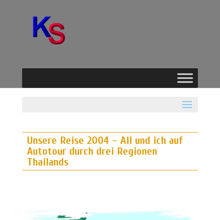
Unsere Reise 2004 – All und ich auf
Autotour durch drei Regionen
Thailands