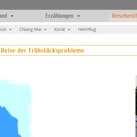
and
Erzählungen
Reiseberic
Son
Chiang Mai
Korat
Heimflug
 Reise der Frühstücksprobleme