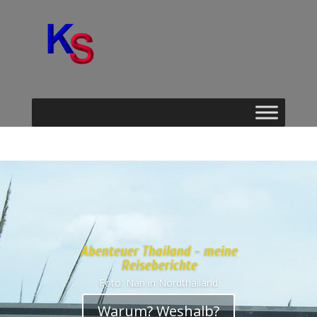
Abenteuer Thailand - meine
Reiseberichte
Foto: Nan in Nordthailand
Warum? Weshalb?