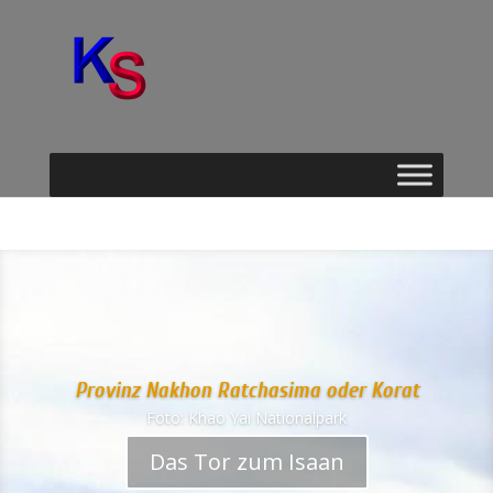
Provinz Nakhon Ratchasima oder Korat
Foto: Khao Yai Nationalpark
Das Tor zum Isaan