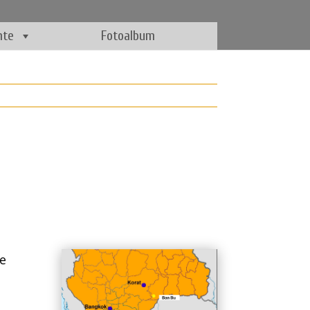
hte
Fotoalbum
de