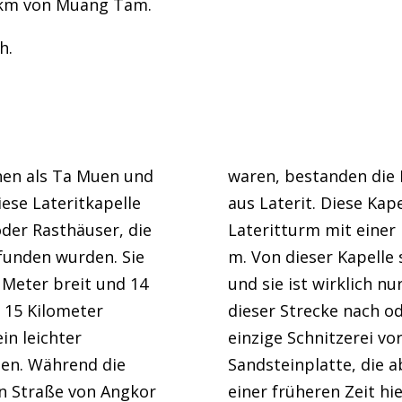
 km von Muang Tam.
h.
n als Ta Muen und
waren, bestanden die 
ese Lateritkapelle
aus Laterit. Diese Kap
der Rasthäuser, die
Lateritturm mit einer 
funden wurden. Sie
m. Von dieser Kapelle 
 Meter breit und 14
und sie ist wirklich n
s 15 Kilometer
dieser Strecke nach o
in leichter
einzige Schnitzerei vo
en. Während die
Sandsteinplatte, die 
en Straße von Angkor
einer früheren Zeit h