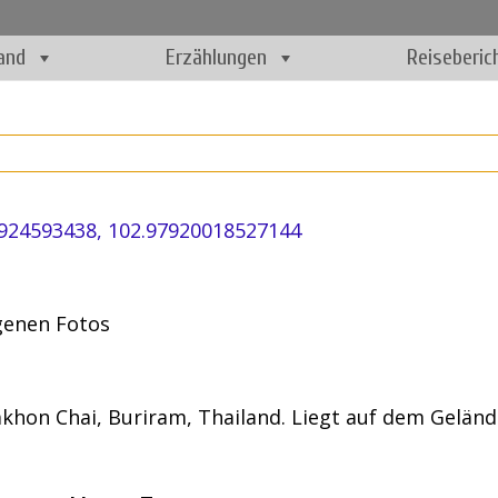
and
Erzählungen
Reiseberic
924593438, 102.97920018527144
igenen Fotos
hon Chai, Buriram, Thailand. Liegt auf dem Gelän