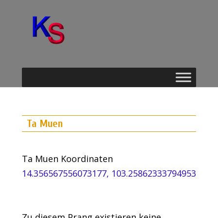
Ta Muen
Ta Muen Koordinaten
14.356567556073177, 103.25862333794953
Zu diesem Prang existieren keine