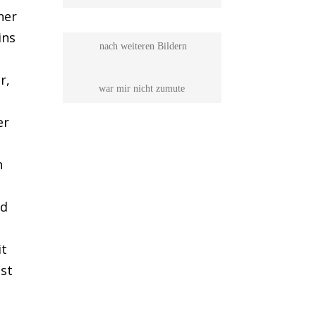
ner
ins
 nach weiteren Bildern

r,
war mir nicht zumute
er
n
nd
it
ist