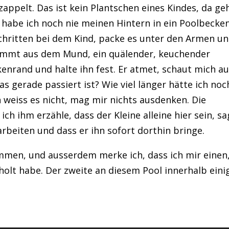
appelt. Das ist kein Plantschen eines Kindes, da ge
l habe ich noch nie meinen Hintern in ein Poolbecke
Schritten bei dem Kind, packe es unter den Armen u
kommt aus dem Mund, ein quälender, keuchender
kenrand und halte ihn fest. Er atmet, schaut mich a
s gerade passiert ist? Wie viel länger hätte ich noc
 weiss es nicht, mag mir nichts ausdenken. Die
ch ihm erzähle, dass der Kleine alleine hier sein, sa
arbeiten und dass er ihn sofort dorthin bringe.
mmen, und ausserdem merke ich, dass ich mir einen
olt habe. Der zweite an diesem Pool innerhalb eini