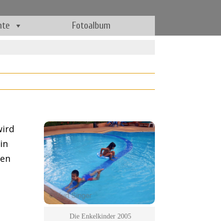
hte
Fotoalbum
wird
in
nen
 Die Enkelkinder 2005