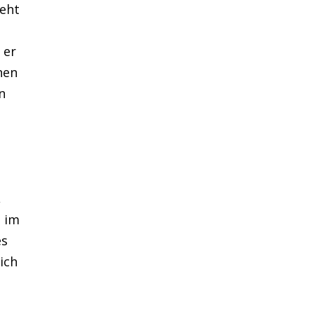
teht
 er
hen
n
,
t im
es
ich
e