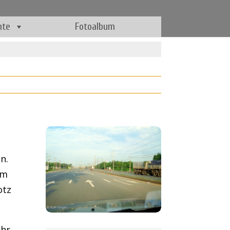
hte
Fotoalbum
n.
um
otz
Uhr