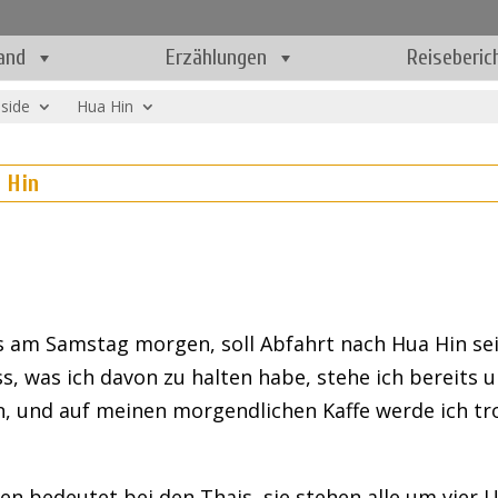
and
Erzählungen
Reiseberic
nside
Hua Hin
 Hin
ss am Samstag morgen, soll Abfahrt nach Hua Hin sei
, was ich davon zu halten habe, stehe ich bereits 
hen, und auf meinen morgendlichen Kaffe werde ich tr
en bedeutet bei den Thais, sie stehen alle um vier 