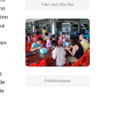
Fahrt nach Hua Hin
enn
ginn
ua
den
s
de
Frühstückspause
ie