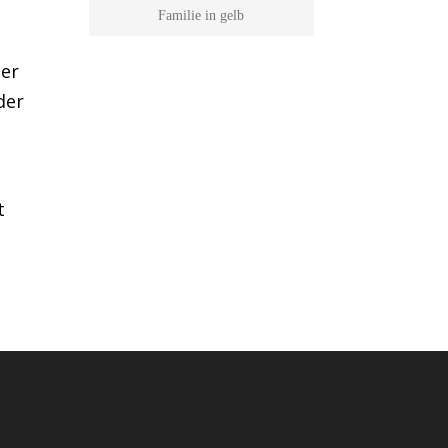
Familie in gelb
her
der
t