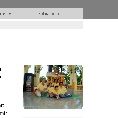
hte
Fotoalbum
r
r
it
mir