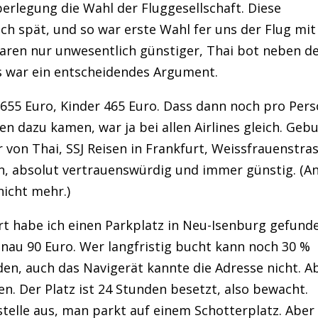
berlegung die Wahl der Fluggesellschaft. Diese
h spät, und so war erste Wahl fer uns der Flug mit
 waren nur unwesentlich günstiger, Thai bot neben 
s war ein entscheidendes Argument.
 655 Euro, Kinder 465 Euro. Dass dann noch pro Per
n dazu kamen, war ja bei allen Airlines gleich. Geb
 von Thai, SSJ Reisen in Frankfurt, Weissfrauenstras
en, absolut vertrauenswürdig und immer günstig. (A
nicht mehr.)
rt habe ich einen Parkplatz in Neu-Isenburg gefund
enau 90 Euro. Wer langfristig bucht kann noch 30 %
nden, auch das Navigerät kannte die Adresse nicht. A
n. Der Platz ist 24 Stunden besetzt, also bewacht.
elle aus, man parkt auf einem Schotterplatz. Aber