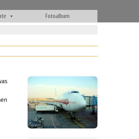
hte
Fotoalbum
was
s
hen