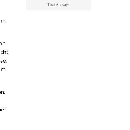
Thai Airways
dem
son
ucht
se.
nm.
en.
ber